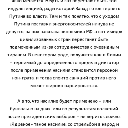
явно меняется. Нефть и газ перестают быть той
индульгенцией, ради которой Запад готов терпеть
Путина во власти. Там и так понятно, что с уходом
Путина поставки энергоносителей никуда не
денутся, на них завязана экономика РФ, а вот имидж
цивилизованных стран перестанет быть
подмоченным из-за сотрудничества с очевидным
тираном. В некотором роде, получится как в Ливии
– терпимый до определенного предела диктатор
после применения насилия становится персоной
нон-грата, и тогда спектр санкций против него
может широко варьироваться.
А в то, что насилие будет применено – или
буквально на днях, или по результатам волнений
после президентских выборов – не верить сложно.
«Ядреное» такое насилие, со стрельбой в народ и